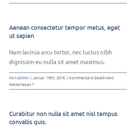
luctus
sem
massa
Aenean consectetur tempor metus, eget
ut sapien
Nam lacinia arcu tortor, nec luctus nibh
dignissim eu nulla sit amet maximus.
für
Von
admin
|
Januar 19th, 2016
|
Kommentare deaktiviert
Aenean
Weiterlesen
consectetur
tempor
metus,
eget
Curabitur non nulla sit amet nisl tempus
ut
convallis quis.
sapien