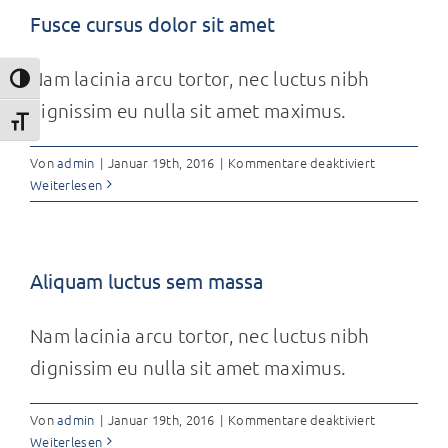
Fusce cursus dolor sit amet
Nam lacinia arcu tortor, nec luctus nibh
Umschalten auf hohe Kontraste
dignissim eu nulla sit amet maximus.
Schrift vergrößern
für
Von
admin
|
Januar 19th, 2016
|
Kommentare deaktiviert
Fusce
Weiterlesen
cursus
dolor
sit
amet
Aliquam luctus sem massa
Nam lacinia arcu tortor, nec luctus nibh
dignissim eu nulla sit amet maximus.
für
Von
admin
|
Januar 19th, 2016
|
Kommentare deaktiviert
Aliquam
Weiterlesen