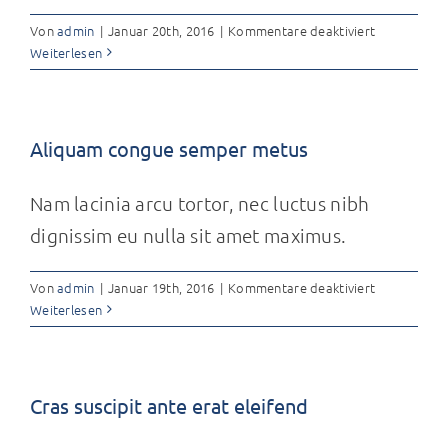
für
Von
admin
|
Januar 20th, 2016
|
Kommentare deaktiviert
5
Weiterlesen
Elements
That
Build
A
Aliquam congue semper metus
Roster
Of
Nam lacinia arcu tortor, nec luctus nibh
Terrific
Clients
dignissim eu nulla sit amet maximus.
für
Von
admin
|
Januar 19th, 2016
|
Kommentare deaktiviert
Aliquam
Weiterlesen
congue
semper
metus
Cras suscipit ante erat eleifend