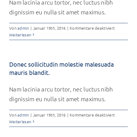
Nam lacinia arcu tortor, nec luctus nibh
dignissim eu nulla sit amet maximus.
für
Von
admin
|
Januar 19th, 2016
|
Kommentare deaktiviert
Curabitur
Weiterlesen
non
nulla
sit
amet
Donec sollicitudin molestie malesuada
nisl
mauris blandit.
tempus
convallis
Nam lacinia arcu tortor, nec luctus nibh
quis.
dignissim eu nulla sit amet maximus.
für
Von
admin
|
Januar 19th, 2016
|
Kommentare deaktiviert
Donec
Weiterlesen
sollicitudin
molestie