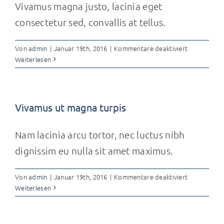
Vivamus magna justo, lacinia eget
consectetur sed, convallis at tellus.
für
Von
admin
|
Januar 19th, 2016
|
Kommentare deaktiviert
Cras
Weiterlesen
suscipit
ante
erat
eleifend
Vivamus ut magna turpis
Nam lacinia arcu tortor, nec luctus nibh
dignissim eu nulla sit amet maximus.
für
Von
admin
|
Januar 19th, 2016
|
Kommentare deaktiviert
Vivamus
Weiterlesen
ut
magna
turpis