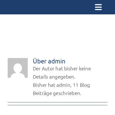
Zum
Toggl
Inhalt
Navig
springen
admin
Startseite
admin
Über uns
Offene Kirche
Über
admin
Termine
Der Autor hat bisher keine
Details angegeben.
Angebote
Bisher hat admin, 11 Blog
Beiträge geschrieben.
Kontakt