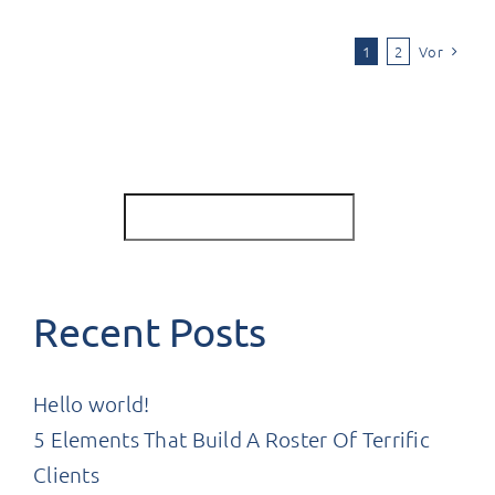
malesuada
mauris
Vor
1
2
blandit.
Suchen
Suchen
Recent Posts
Hello world!
5 Elements That Build A Roster Of Terrific
Clients